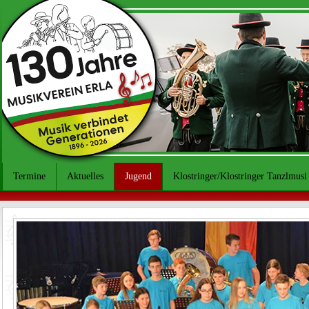
Termine
Aktuelles
Jugend
Klostringer/Klostringer Tanzlmusi