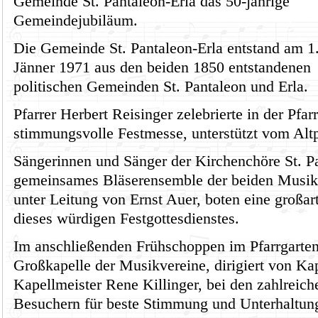
Gemeinde St. Pantaleon-Erla das 50-jährige
Gemeindejubiläum.
Die Gemeinde St. Pantaleon-Erla entstand am 1
Jänner 1971 aus den beiden 1850 entstandenen
politischen Gemeinden St. Pantaleon und Erla.
Pfarrer Herbert Reisinger zelebrierte in der Pfar
stimmungsvolle Festmesse, unterstützt vom Altpf
Sängerinnen und Sänger der Kirchenchöre St. Pa
gemeinsames Bläserensemble der beiden Musikve
unter Leitung von Ernst Auer, boten eine groß
dieses würdigen Festgottesdienstes.
Im anschließenden Frühschoppen im Pfarrgarte
Großkapelle der Musikvereine, dirigiert von Ka
Kapellmeister Rene Killinger, bei den zahlreic
Besuchern für beste Stimmung und Unterhaltun