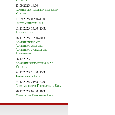
Valentin
13.09.2026, 14:00
Klostringer - Bezirksweisenblasen
Viehdorf
27.09.2026, 09:30–11:00
Erntedankfest in Erla
01.11.2026, 14:00–15:30
Allerheiligen
28.11.2026, 19:00–20:30
Adventkonzert mit
Adventkranzsegnung,
Adventkranzverkauf und
Adventmarkt
06.12.2026
Konzertmusikbewertung in St.
Valentin
24.12.2026, 15:00–15:30
Turmblasen in Erla
24.12.2026, 21:45–23:00
Christmette und Turmblasen in Erla
26.12.2026, 09:30–10:30
Messe in der Pfarrkirche Erla