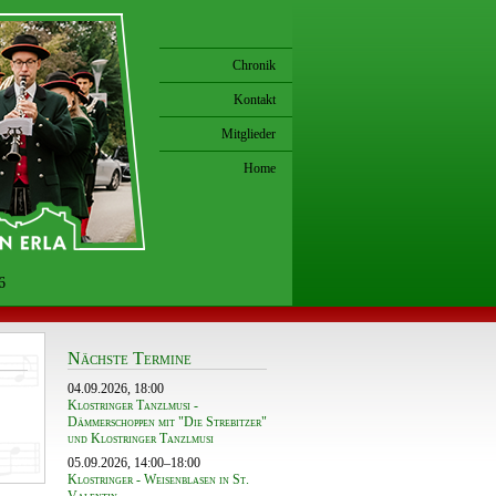
Chronik
Kontakt
Mitglieder
Home
6
Nächste Termine
04.09.2026, 18:00
Klostringer Tanzlmusi -
Dämmerschoppen mit "Die Strebitzer"
und Klostringer Tanzlmusi
05.09.2026, 14:00–18:00
Klostringer - Weisenblasen in St.