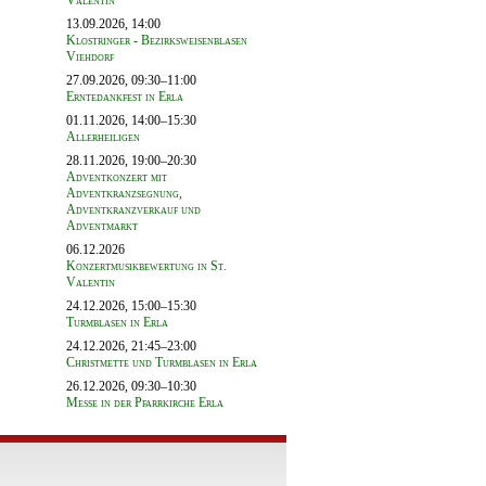
Valentin
13.09.2026, 14:00
Klostringer - Bezirksweisenblasen
Viehdorf
27.09.2026, 09:30–11:00
Erntedankfest in Erla
01.11.2026, 14:00–15:30
Allerheiligen
28.11.2026, 19:00–20:30
Adventkonzert mit
Adventkranzsegnung,
Adventkranzverkauf und
Adventmarkt
06.12.2026
Konzertmusikbewertung in St.
Valentin
24.12.2026, 15:00–15:30
Turmblasen in Erla
24.12.2026, 21:45–23:00
Christmette und Turmblasen in Erla
26.12.2026, 09:30–10:30
Messe in der Pfarrkirche Erla