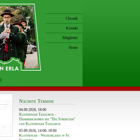
Chronik
Kontakt
Mitglieder
Home
6
Nächste Termine
04.09.2026, 18:00
Klostringer Tanzlmusi -
Dämmerschoppen mit "Die Strebitzer"
und Klostringer Tanzlmusi
05.09.2026, 14:00–18:00
Klostringer - Weisenblasen in St.