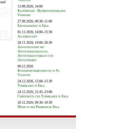
Valentin
 und
13.09.2026, 14:00
Klostringer - Bezirksweisenblasen
Viehdorf
27.09.2026, 09:30–11:00
Erntedankfest in Erla
01.11.2026, 14:00–15:30
Allerheiligen
28.11.2026, 19:00–20:30
Adventkonzert mit
Adventkranzsegnung,
Adventkranzverkauf und
Adventmarkt
06.12.2026
Konzertmusikbewertung in St.
Valentin
24.12.2026, 15:00–15:30
Turmblasen in Erla
24.12.2026, 21:45–23:00
Christmette und Turmblasen in Erla
26.12.2026, 09:30–10:30
Messe in der Pfarrkirche Erla