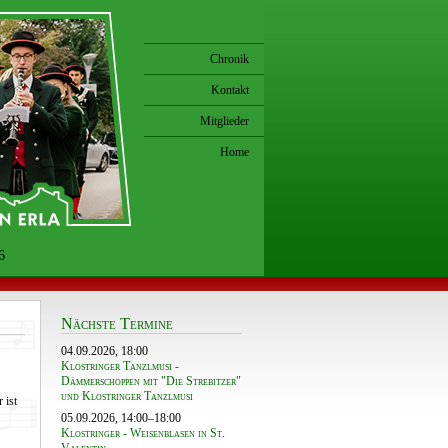
Chronik
Kontakt
Mitglieder
Home
6
Nächste Termine
04.09.2026, 18:00
Klostringer Tanzlmusi -
Dämmerschoppen mit "Die Strebitzer"
und Klostringer Tanzlmusi
 ist
05.09.2026, 14:00–18:00
Klostringer - Weisenblasen in St.