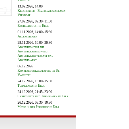
Valentin
13.09.2026, 14:00
Klostringer - Bezirksweisenblasen
Viehdorf
27.09.2026, 09:30–11:00
Erntedankfest in Erla
01.11.2026, 14:00–15:30
Allerheiligen
28.11.2026, 19:00–20:30
Adventkonzert mit
Adventkranzsegnung,
Adventkranzverkauf und
Adventmarkt
06.12.2026
Konzertmusikbewertung in St.
Valentin
24.12.2026, 15:00–15:30
Turmblasen in Erla
24.12.2026, 21:45–23:00
Christmette und Turmblasen in Erla
26.12.2026, 09:30–10:30
Messe in der Pfarrkirche Erla