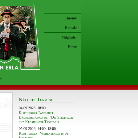
Chronik
Kontakt
Mitglieder
Home
8
Nächste Termine
04.09.2026, 18:00
Klostringer Tanzlmusi -
Dämmerschoppen mit "Die Strebitzer"
und Klostringer Tanzlmusi
05.09.2026, 14:00–18:00
Klostringer - Weisenblasen in St.