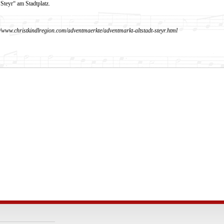
teyr“ am Stadtplatz.
//www.christkindlr
egion.com/adventmaerkte/adventmarkt-altstadt-steyr.html