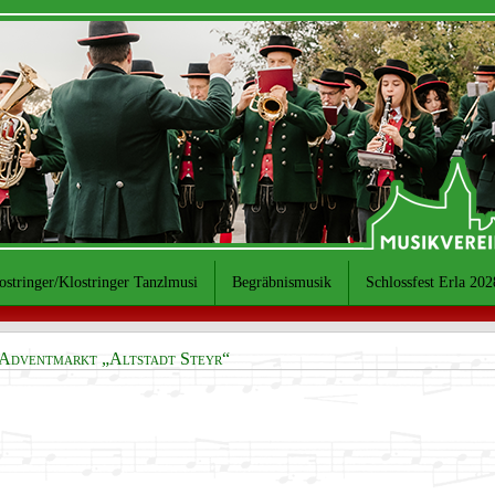
ostringer/Klostringer Tanzlmusi
Begräbnismusik
Schlossfest Erla 202
 Adventmarkt „Altstadt Steyr“