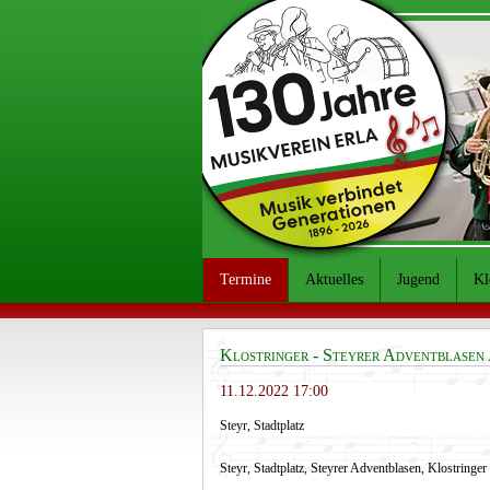
Termine
Aktuelles
Jugend
Kl
Klostringer - Steyrer Adventblasen
11.12.2022 17:00
Steyr, Stadtplatz
Steyr, Stadtplatz, Steyrer Adventblasen, Klostringer