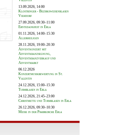
Valentin
13.09.2026, 14:00
Klostringer - Bezirksweisenblasen
Viehdorf
27.09.2026, 09:30–11:00
Erntedankfest in Erla
01.11.2026, 14:00–15:30
Allerheiligen
28.11.2026, 19:00–20:30
Adventkonzert mit
Adventkranzsegnung,
Adventkranzverkauf und
Adventmarkt
06.12.2026
Konzertmusikbewertung in St.
Valentin
24.12.2026, 15:00–15:30
Turmblasen in Erla
24.12.2026, 21:45–23:00
Christmette und Turmblasen in Erla
26.12.2026, 09:30–10:30
Messe in der Pfarrkirche Erla