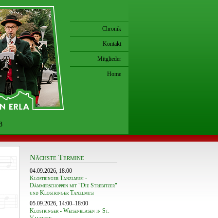
Chronik
Kontakt
Mitglieder
Home
8
Nächste Termine
04.09.2026, 18:00
Klostringer Tanzlmusi -
Dämmerschoppen mit "Die Strebitzer"
und Klostringer Tanzlmusi
05.09.2026, 14:00–18:00
Klostringer - Weisenblasen in St.